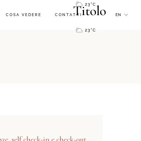
23
°
C
Titolo
IBLA
FR
COSA VEDERE
CONTATTI
EN
DINTORNI
GR
23
°
C
TRIP ADVISOR
IT
IBLA
FR
DINTORNI
GR
TRIP ADVISOR
IT
ze, self check-in e check-out