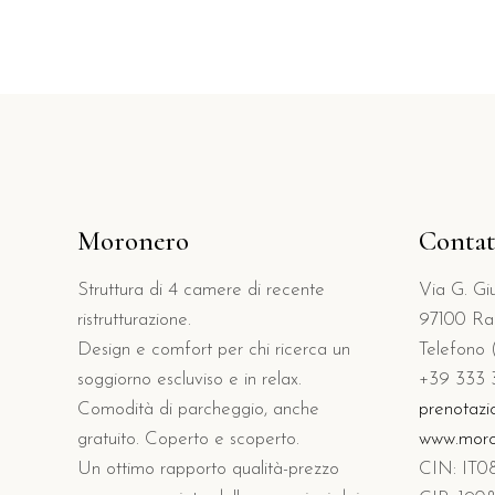
Moronero
Contat
Struttura di 4 camere di recente
Via G. Gius
ristrutturazione.
97100 Ra
Design e comfort per chi ricerca un
Telefono 
soggiorno escluviso e in relax.
+39 333 
Comodità di parcheggio, anche
prenotazi
gratuito. Coperto e scoperto.
www.moron
Un ottimo rapporto qualità-prezzo
CIN: I