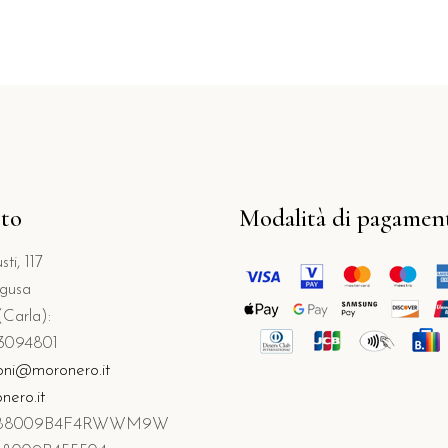
to
Modalità di pagamen
ti, 117
gusa
(Carla):
3094801
oni@moronero.it
ero.it
T088009B4F4RWWM9W