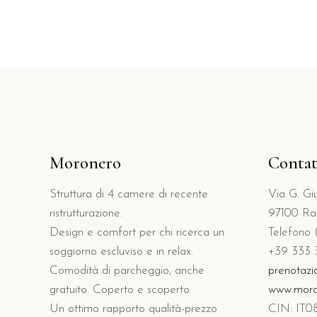
Moronero
Contat
Struttura di 4 camere di recente
Via G. Gius
ristrutturazione.
97100 Ra
Design e comfort per chi ricerca un
Telefono 
soggiorno escluviso e in relax.
+39 333 
Comodità di parcheggio, anche
prenotazi
gratuito. Coperto e scoperto.
www.moron
Un ottimo rapporto qualità-prezzo
CIN: I