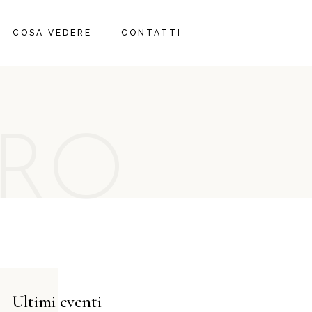
IBLA
COSA VEDERE
CONTATTI
DINTORNI
TRIP ADVISOR
IBLA
DINTORNI
TRIP ADVISOR
RO
Ultimi eventi