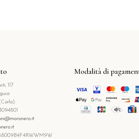
to
Modalità di pagamen
ti, 117
gusa
(Carla):
3094801
oni@moronero.it
ero.it
T088009B4F4RWWM9W