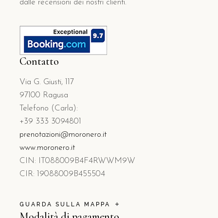
dalle recensioni dei nostri clienti.
Contatto
Via G. Giusti, 117
97100 Ragusa
Telefono (Carla):
+39 333 3094801
prenotazioni@moronero.it
www.moronero.it
CIN: IT088009B4F4RWWM9W
CIR: 19088009B455504
GUARDA SULLA MAPPA
Modalità di pagamento